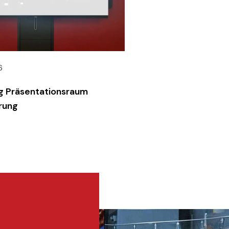
6
g Präsentationsraum
rung