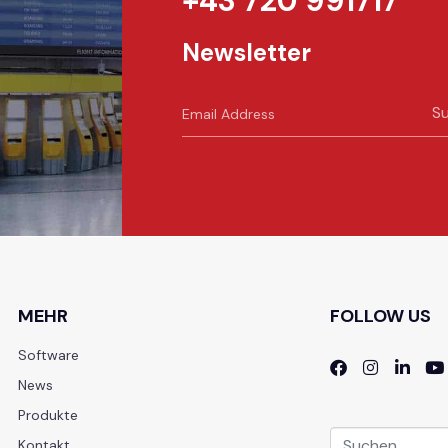
+43 720 991717
Newsletter
Su
t
MEHR
FOLLOW US
Software
News
Produkte
Kontakt