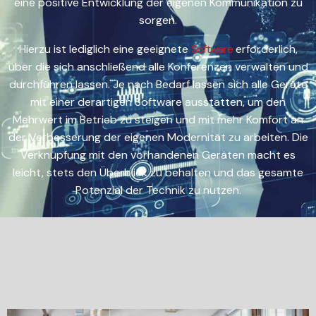
eine positive Entwicklung der eigenen Kommunikation zu
sorgen.
Hierzu ist lediglich eine geeignete
Software
erforderlich,
über die sich anschließend alle Konferenzen verwalten und
durchführen lassen. Je nach Bedarf lassen sich alle Geräte
mit einer derartigen Software ausstatten, um den
Mehrwert im Betrieb zu steigen und mit mehr Komfort an
der Verbesserung der eigenen Modernität zu arbeiten. Die
Verknüpfung mit den vorhandenen Geräten macht es
leicht, stets den Überblick zu behalten und das gesamte
Potenzial der Technik zu nutzen.