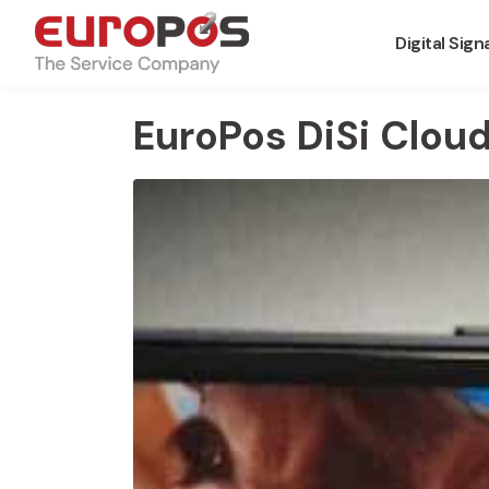
Digital Sig
EuroPos DiSi Clou