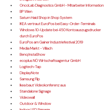
OncoLab Diagnostics GmbH - Mitarbeiter Information
BP Wien
Saturn Haid Shop in Shop System
IKEA vertraut EuroPos bei Easy-Order-Terminals
Windows 10-Update bei 450 Kontoauszugsdrucker
durch EuroPos
EuroPos am Gainer Industriefestival 2019
Media Markt - Villach
Benq InstaShow
ecoplus NÖ Wirtschaftsagentur GmbH
Logitech-Tap
DisplayNote
Samsung Flip
Ikea baut Videokonferenz aus
Standalone Signage
Videowall
Outdoor & Window
Indoor LED Signage