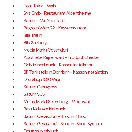
Tom Tailor - Wals
Sys GmbH Restaurant Alpentherme
Saturn - Wr. Neustadt
Pagro in Wien 22 - Kassensystem
Billa Traun
Billa Salzburg
Media Markt Vösendorf
Apotheke Regenwald - Product Checker
Only in Innsbruck - Kassen Installation
BP Tankstelle in Dornbirn - Kassen Installation
Drei Shop 1010 Wien
Saturn Gerngross
Saturn SCS
Media Markt Seiersberg - Videowall
Best Kids Vöcklabruck
Saturn Gerasdorf - Shop im Shop
Saturn Gerasdorf - Shop im Shop System
Douglas Innsbruck