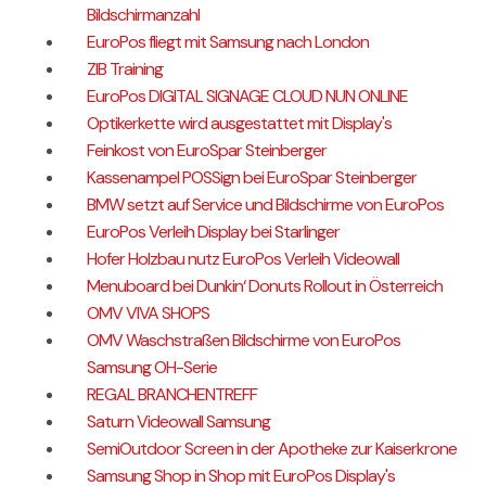
Bildschirmanzahl
EuroPos fliegt mit Samsung nach London
ZIB Training
EuroPos DIGITAL SIGNAGE CLOUD NUN ONLINE
Optikerkette wird ausgestattet mit Display's
Feinkost von EuroSpar Steinberger
Kassenampel POSSign bei EuroSpar Steinberger
BMW setzt auf Service und Bildschirme von EuroPos
EuroPos Verleih Display bei Starlinger
Hofer Holzbau nutz EuroPos Verleih Videowall
Menuboard bei Dunkin‘ Donuts Rollout in Österreich
OMV VIVA SHOPS
OMV Waschstraßen Bildschirme von EuroPos
Samsung OH-Serie
REGAL BRANCHENTREFF
Saturn Videowall Samsung
SemiOutdoor Screen in der Apotheke zur Kaiserkrone
Samsung Shop in Shop mit EuroPos Display's