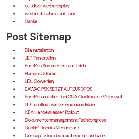
outdoor werbedisplay
werbebildschirm outdoor
Danke
Post Sitemap
Billa Installation
JET Tankstellen
EuroPos Sommerfest am Teich
Humanic Stores
LIDL Slowenien
BAWAG PSK SETZT AUF EUROPOS
EuroPos installiert bei C&A Clockhouse Videowall
LIDL eröffnet wieder eine neue Filiale
IKEA Handelskassen Rollout
Dokumentenmanagement Fachkongress
Dunkin’ Donuts Menuboard
Concept Store betreibt eine unfassbare