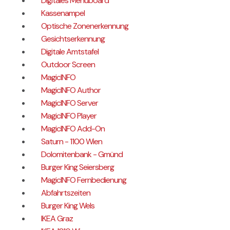
Digitales Menüboard
Kassenampel
Optische Zonenerkennung
Gesichtserkennung
Digitale Amtstafel
Outdoor Screen
MagicINFO
MagicINFO Author
MagicINFO Server
MagicINFO Player
MagicINFO Add-On
Saturn - 1100 Wien
Dolomitenbank - Gmünd
Burger King Seiersberg
MagicINFO Fernbedienung
Abfahrtszeiten
Burger King Wels
IKEA Graz