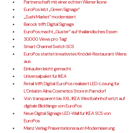
Partnerschaft mit einer echten Wiener Ikone
EuroPos lebt „Green Signage“
„Zushi Market“ modernisiert
Barock trifft Digital Signage
EuroPos macht „Guster“ auf thailändisches Essen
30.000 Views pro Tag!
Smart Channel Switch SCS
EuroPos stattet kreativstes Knödel-Restaurant Wiens
aus
Einkaufen leicht gemacht
Universalpaket für IKEA
Retail trifft Digital: EuroPos realisiert LED-Lösung für
L’Oréal im Alina Cosmetics Store in Parndorf
Von transparent bis XXL: IKEA Westbahnhof setzt auf
digitale Blickfänge von EuroPos
Neue Digital Signage LED-Wall für IKEA SCS von
EuroPos
Manz Verlag Präsentationsraum Modernisierung