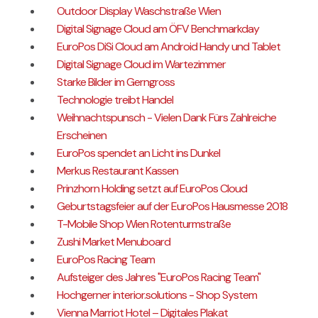
Outdoor Display Waschstraße Wien
Digital Signage Cloud am ÖFV Benchmarkday
EuroPos DiSi Cloud am Android Handy und Tablet
Digital Signage Cloud im Wartezimmer
Starke Bilder im Gerngross
Technologie treibt Handel
Weihnachtspunsch - Vielen Dank Fürs Zahlreiche
Erscheinen
EuroPos spendet an Licht ins Dunkel
Merkus Restaurant Kassen
Prinzhorn Holding setzt auf EuroPos Cloud
Geburtstagsfeier auf der EuroPos Hausmesse 2018
T-Mobile Shop Wien Rotenturmstraße
Zushi Market Menuboard
EuroPos Racing Team
Aufsteiger des Jahres "EuroPos Racing Team"
Hochgerner interior.solutions - Shop System
Vienna Marriot Hotel – Digitales Plakat