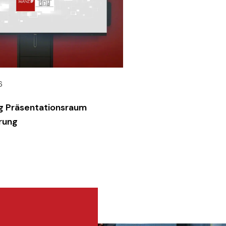
6
g Präsentationsraum
rung