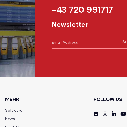
+43 720 991717
Newsletter
Su
t
MEHR
FOLLOW US
Software
News