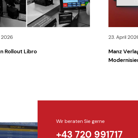
i 2026
23. April 202
n Rollout Libro
Manz Verla
Modernisie
Wir beraten Sie gerne
+43 720 991717