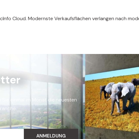
cInfo Cloud. Modernste Verkaufsflächen verlangen nach mode
tter
n Sie einmal im Monat die neuesten
Branche.
ANMELDUNG