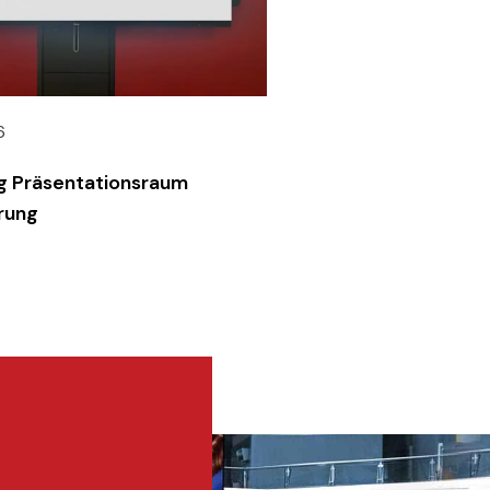
6
g Präsentationsraum
rung