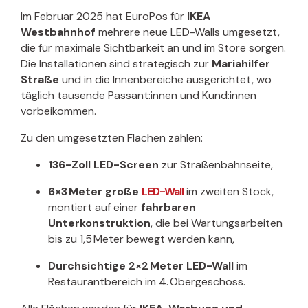
Im Februar 2025 hat EuroPos für
IKEA
Westbahnhof
mehrere neue LED-Walls umgesetzt,
die für maximale Sichtbarkeit an und im Store sorgen.
Die Installationen sind strategisch zur
Mariahilfer
Straße
und in die Innenbereiche ausgerichtet, wo
täglich tausende Passant:innen und Kund:innen
vorbeikommen.
Zu den umgesetzten Flächen zählen:
136-Zoll LED-Screen
zur Straßenbahnseite,
6×3 Meter große
LED-Wall
im zweiten Stock,
montiert auf einer
fahrbaren
Unterkonstruktion
, die bei Wartungsarbeiten
bis zu 1,5 Meter bewegt werden kann,
Durchsichtige 2×2 Meter LED-Wall
im
Restaurantbereich im 4. Obergeschoss.