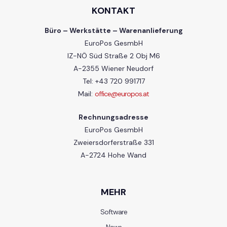
KONTAKT
Büro – Werkstätte – Warenanlieferung
EuroPos GesmbH
IZ-NÖ Süd Straße 2 Obj M6
A-2355 Wiener Neudorf
Tel: +43 720 991717
Mail:
office@europos.at
Rechnungsadresse
EuroPos GesmbH
Zweiersdorferstraße 331
A-2724 Hohe Wand
MEHR
Software
News