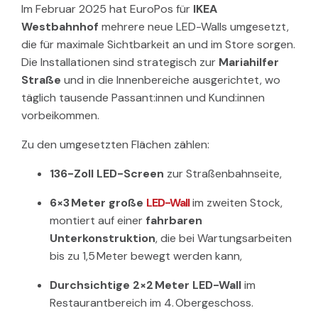
Im Februar 2025 hat EuroPos für
IKEA
Westbahnhof
mehrere neue LED-Walls umgesetzt,
die für maximale Sichtbarkeit an und im Store sorgen.
Die Installationen sind strategisch zur
Mariahilfer
Straße
und in die Innenbereiche ausgerichtet, wo
täglich tausende Passant:innen und Kund:innen
vorbeikommen.
Zu den umgesetzten Flächen zählen:
136-Zoll LED-Screen
zur Straßenbahnseite,
6×3 Meter große
LED-Wall
im zweiten Stock,
montiert auf einer
fahrbaren
Unterkonstruktion
, die bei Wartungsarbeiten
bis zu 1,5 Meter bewegt werden kann,
Durchsichtige 2×2 Meter LED-Wall
im
Restaurantbereich im 4. Obergeschoss.