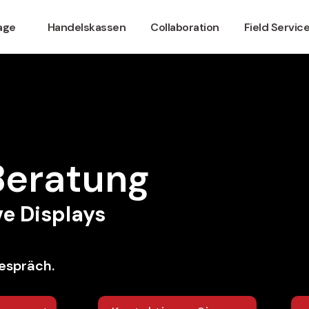
nage
Handelskassen
Collaboration
Field Servic
 Beratung
e Displays
espräch.