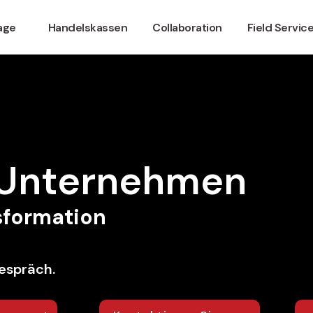
nage
Handelskassen
Collaboration
Field Servic
r Unternehmen
nsformation
espräch.