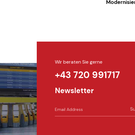
Modernisie
Wir beraten Sie gerne
+43 720 991717
Newsletter
Su
t