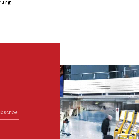
rung
bscribe