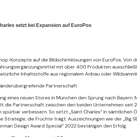
Charles setzt bei Expansion auf EuroPos
 Shop-Konzepte auf die Bildschirmlösungen von EuroPos. Von d
ahrungsergänzungsmittel mit über 400 Produkten ausschließli
natürliche Inhaltsstoffe aus regionalem Anbau oder Wildsamml
änderübergreifende Partnerschaft
fnung eines neuen Stores in München den Sprung nach Bayern. 
elt die Partnerschaft zwischen den beiden Unternehmen seit 2
spürbar verbessern. So setzt „Saint Charles“ in sämtlichen Ö
e Strategie, die Früchte trägt: Auszeichnungen wie der „Big 
rman Design Award Special“ 2022 bestätigen den Erfolg.