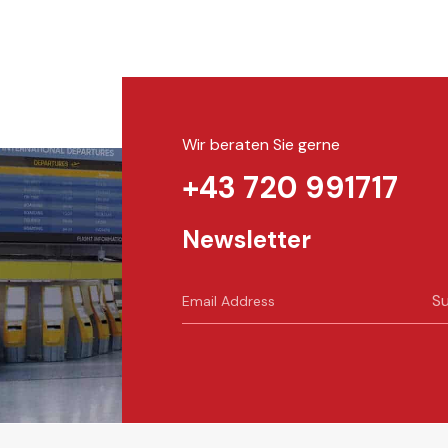
Wir beraten Sie gerne
+43 720 991717
Newsletter
Su
t