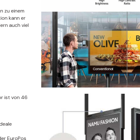
in zu einem
tion kann er
ern auch viel
 ist von 46
ideale
 der EuroPos