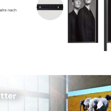
halte nach
tter