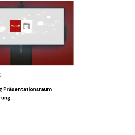
6
g Präsentationsraum
rung